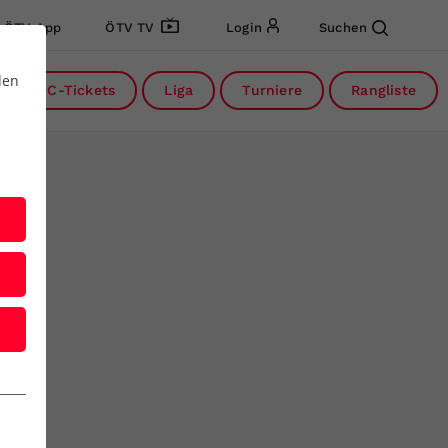
ÖTV App
ÖTV TV
Login
Suchen
den
DC-Tickets
Liga
Turniere
Rangliste