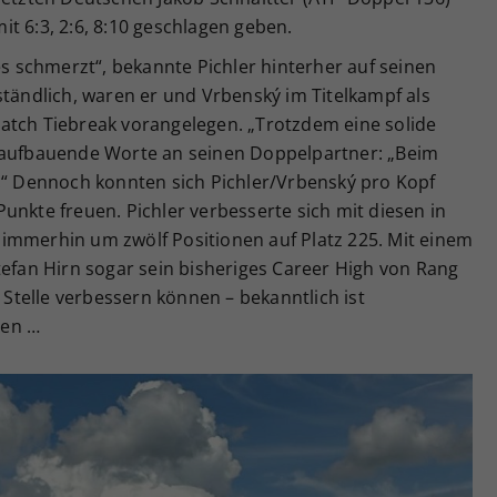
t 6:3, 2:6, 8:10 geschlagen geben.
es schmerzt“, bekannte Pichler hinterher auf seinen
ständlich, waren er und Vrbenský im Titelkampf als
atch Tiebreak vorangelegen. „Trotzdem eine solide
e aufbauende Worte an seinen Doppelpartner: „Beim
l.“ Dennoch konnten sich Pichler/Vrbenský pro Kopf
unkte freuen. Pichler verbesserte sich mit diesen in
immerhin um zwölf Positionen auf Platz 225. Mit einem
tefan Hirn sogar sein bisheriges Career High von Rang
telle verbessern können – bekanntlich ist
ben …