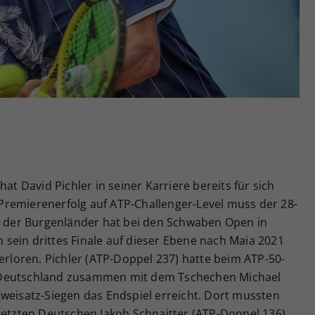
Zweck
generierte ID, für die historische Speicherung
Ihrer vorgenommen Einstellungen, falls der
Webseiten-Betreiber dies eingestellt hat.
at David Pichler in seiner Karriere bereits für sich
remierenerfolg auf ATP-Challenger-Level muss der 28-
nn der Burgenländer hat bei den Schwaben Open in
sein drittes Finale auf dieser Ebene nach Maia 2021
verloren. Pichler (ATP-Doppel 237) hatte beim ATP-50-
 Deutschland zusammen mit dem Tschechen Michael
Zweisatz-Siegen das Endspiel erreicht. Dort mussten
esetzten Deutschen Jakob Schnaitter (ATP-Doppel 136)