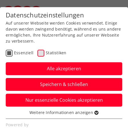
Zurück zur Newsübersicht
Datenschutzeinstellungen
Steirischer Tennisverband
Auf unserer Webseite werden Cookies verwendet. Einige
davon werden zwingend benötigt, während es uns andere
ermöglichen, Ihre Nutzererfahrung auf unserer Webseite
zu verbessern.
ATP
Turniere
Essenziell
Statistiken
ATP Acapulco:
Unbelohnte Aufholjagd –
Alle akzeptieren
Erler schrammt am
Speichern & schließen
Dacapo vorbei
Nur essenzielle Cookies akzeptieren
Eine starke Turnierwoche des ÖTV-
Doppelspezialisten in Mexiko geht mit
Weitere Informationen anzeigen
Essenziell
einer Finalniederlage zu Ende.
Essenzielle Cookies werden für grundlegende
Powered by