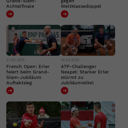
Grand-Slam-
gegen
Achtelfinale
Weltklassedoppel
27.05.2025
30.03.2025
French Open: Erler
ATP-Challenger
feiert beim Grand-
Neapel: Starker Erler
Slam-Jubiläum
stürmt zu
Auftaktsieg
Jubiläumstitel