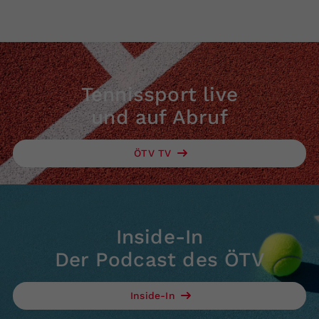
Tennissport live
und auf Abruf
ÖTV TV
Inside-In
Der Podcast des ÖTV
Inside-In