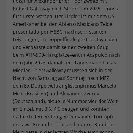
Pokal für Alexander Erler – der zweite mit
Dieser Wert speichert Ihre Consent-
Robert Galloway nach Stockholm 2025 – muss
Einstellungen. Unter anderem eine
fürs Erste warten. Der Tiroler ist mit dem US-
zufällig generierte ID, für die
Amerikaner bei den Abierto Mexicano Telcel
Zweck
historische Speicherung Ihrer
presentado por HSBC, nach sehr starken
vorgenommen Einstellungen, falls der
Leistungen, im Doppelfinale gestoppt worden
Webseiten-Betreiber dies eingestellt
hat.
und verpasste damit seinen zweiten Coup
beim ATP-500-Hartplatzevent in Acapulco nach
dem Jahr 2023, damals mit Landsmann Lucas
Miedler. Erler/Galloway mussten sich in der
Nacht von Samstag auf Sonntag nach MEZ
dem Ex-Doppelweltranglistenprimus Marcelo
Melo (Brasilien) und Alexander Zverev
(Deutschland), aktuelle Nummer vier der Welt
im Einzel, mit 3:6, 4:6 beugen und konnten
dadurch den ersten gemeinsamen Triumph
der zwei Freunde nicht verhindern. Routinier
Melo hatte in der letzten Woche auch schon