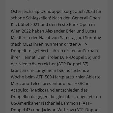
Dieser Wert speichert Ihre Consent-
Österreichs Spitzendoppel sorgt auch 2023 für
Einstellungen. Unter anderem eine
zufällig generierte ID, für die
schöne Schlagzeilen! Nach den Generali Open
Zweck
historische Speicherung Ihrer
Kitzbühel 2021 und den Erste Bank Open in
vorgenommen Einstellungen, falls der
Wien 2022 haben Alexander Erler und Lucas
Webseiten-Betreiber dies eingestellt
Miedler in der Nacht von Samstag auf Sonntag
hat.
(nach MEZ) ihren nunmehr dritten ATP-
Doppeltitel gefeiert – ihren ersten außerhalb
ihrer Heimat. Der Tiroler (ATP-Doppel 56) und
der Niederösterreicher (ATP-Doppel 57)
krönten eine ungemein beeindruckende
Woche beim ATP-500-Hartplatzturnier Abierto
Mexicano Telcel presentado por HSBC in
Acapulco (Mexiko) und entschieden das
Doppelfinale gegen die gleichfalls ungesetzten
US-Amerikaner Nathaniel Lammons (ATP-
Doppel 43) und Jackson Withrow (ATP-Doppel