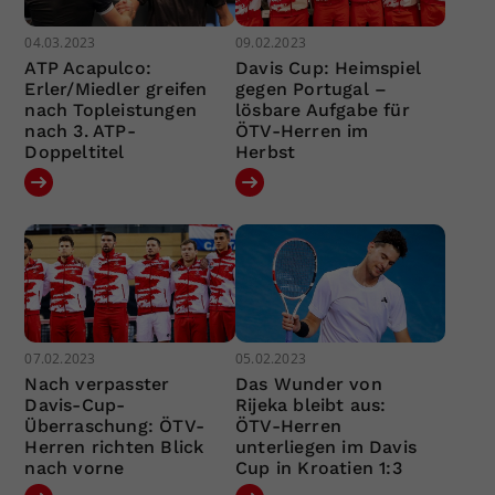
04.03.2023
09.02.2023
ATP Acapulco:
Davis Cup: Heimspiel
Erler/Miedler greifen
gegen Portugal –
nach Topleistungen
lösbare Aufgabe für
nach 3. ATP-
ÖTV-Herren im
Doppeltitel
Herbst
07.02.2023
05.02.2023
Nach verpasster
Das Wunder von
Davis-Cup-
Rijeka bleibt aus:
Überraschung: ÖTV-
ÖTV-Herren
Herren richten Blick
unterliegen im Davis
nach vorne
Cup in Kroatien 1:3