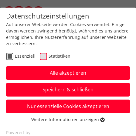
Zurück zur Newsübersicht
Datenschutzeinstellungen
Steirischer Tennisverband
Auf unserer Webseite werden Cookies verwendet. Einige
davon werden zwingend benötigt, während es uns andere
ermöglichen, Ihre Nutzererfahrung auf unserer Webseite
zu verbessern.
Turniere
ATP
Essenziell
Statistiken
ATP Acapulco:
Mexikanisches
Alle akzeptieren
Titelmärchen –
Speichern & schließen
Erler/Miedler mit
Nervenstärke zum 3. ATP-
Nur essenzielle Cookies akzeptieren
Triumph
Weitere Informationen anzeigen
Essenziell
Das ÖTV-Davis-Cup-Duo setzt sich im
Essenzielle Cookies werden für grundlegende
Powered by