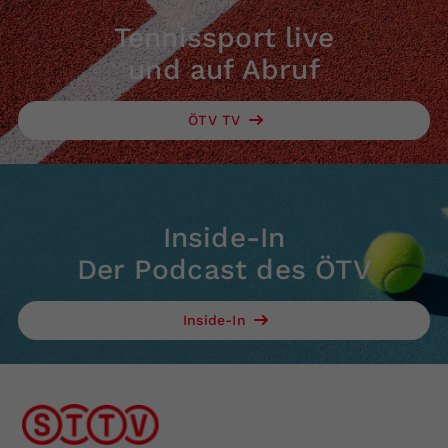
Tennissport live
und auf Abruf
ÖTV TV
Inside-In
Der Podcast des ÖTV
Inside-In