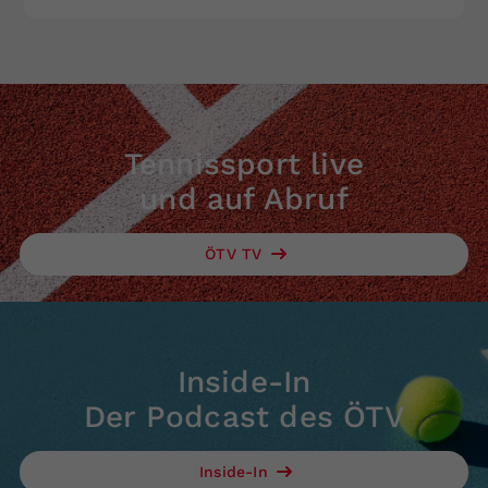
Tennissport live
und auf Abruf
ÖTV TV
Inside-In
Der Podcast des ÖTV
Inside-In